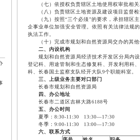
（七）依授权负责辖区土地使用权审批相关
（八）负责辖区土地资源及建设项目监督检
（九）按照
“三个必须”的要求，承担辖区
企事业单位加强安全管理。依照有关法律法规
执法工作。
（十）完成市规划和自然资源局交办的其他
二、内设机构
规划和自然资源局经济技术开发区分局内
办
登记科、用途管制和生态修复科、开发利用科
科、长春国土监察支队经开大队
9个职能科室。
三
、上级业务主要对口部门
事
长春市规划和自然资源局
四
、办公地址
长春市二道区吉林大路
6188号
五
、办公时间
夏季：
8:30-11:30 13:30—17:30
冬季：
9:00-11:30 13:00—17:30
六、
联系方式
序号
姓名
职务