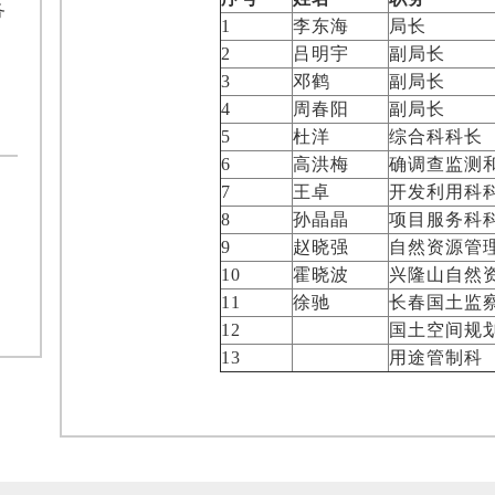
务
1
李东海
局长
2
吕明宇
副局长
3
邓鹤
副局长
4
周春阳
副局长
5
杜洋
综合
科科长
6
高洪梅
确调查监测
7
王卓
开发利用科
8
孙晶晶
项目服务科
9
赵晓强
自然资源管
10
霍晓波
兴隆山自然
11
徐驰
长春国土监
12
国土空间规
13
用途管制科