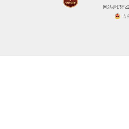
网站标识码:22
吉公