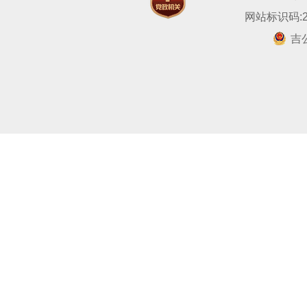
网站标识码:22
吉公