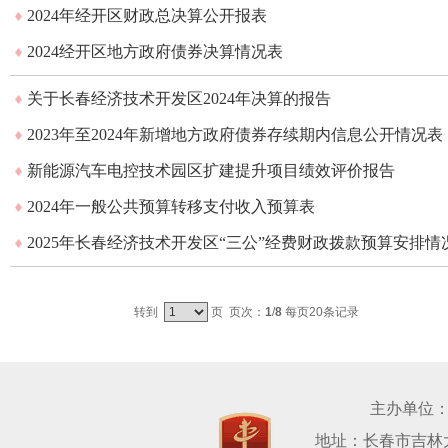
2024年经开区财政总决算公开报表
2024经开区地方政府债券决算情况表
关于长春经济技术开发区2024年决算的报告
2023年至2024年新增地方政府债券存续期内信息公开情况表
新能源汽车电控技术园区扩建提升项目绩效评价报告
2024年一般公共预算转移支付收入预算表
2025年长春经济技术开发区“三公”经费财政拨款预算安排情
转到
页 页次：
1
/
8
每页20条记录
主办单位
地址：长春市吉林大路