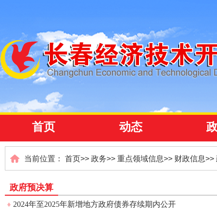
首页
动态
当前位置：
首页
>>
政务
>>
重点领域信息
>>
财政信息
>>
政府预决算
2024年至2025年新增地方政府债券存续期内公开