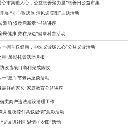
爱心市集暖人心，公益慈善聚力量”慈善日公益市集
展 “寸心敬戎旅 清风送暖阳”主题活动
传雅韵 汉隶启新章”书法讲座
全民健康 救在身边”健康科普活动
八一拥军送健康，中医义诊暖民心”公益义诊活动
之星”暑期托管活动月报
消防改造项目顺利完成验收
八一”建军节老兵座谈活动
做最好的家长”家庭教育公益讲座
住宿类商户违法建设清理工作
点亮夏夜睦邻共叙温情”观影活动
“义诊进社区 温情护夕阳”活动